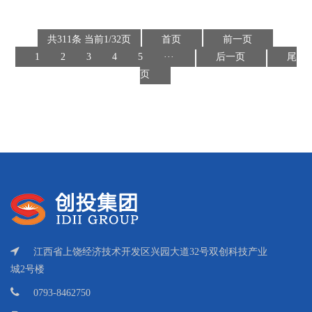
共311条 当前1/32页
首页
前一页
1
2
3
4
5
···
后一页
尾
页
江西省上饶经济技术开发区兴园大道32号双创科技产业
城2号楼
0793-8462750