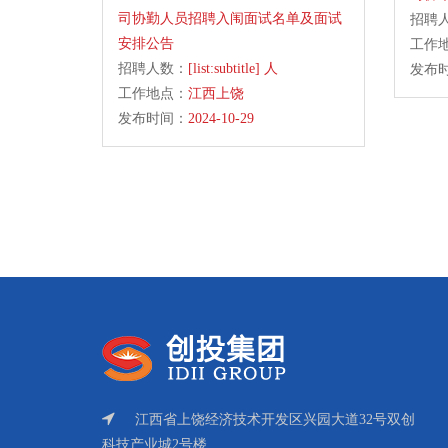
司协勤人员招聘入闱面试名单及面试
招聘
安排公告
工作
招聘人数：
[list:subtitle] 人
发布
工作地点：
江西上饶
发布时间：
2024-10-29
江西省上饶经济技术开发区兴园大道32号双创
科技产业城2号楼