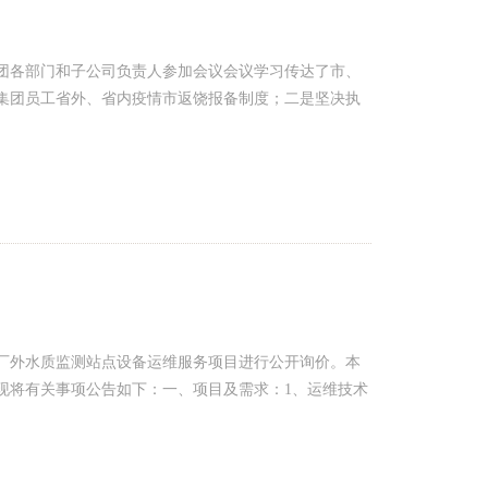
集团各部门和子公司负责人参加会议会议学习传达了市、
集团员工省外、省内疫情市返饶报备制度；二是坚决执
厂外水质监测站点设备运维服务项目进行公开询价。本
现将有关事项公告如下：一、项目及需求：1、运维技术