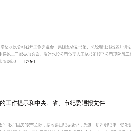
日下午，瑞达水投公司召开工作务虚会，集团党委副书记、总经理徐炜出席并
中层以上干部参加会议。瑞达水投公司负责人王晓波汇报了公司现阶段工
管网运行...
[更多]
的工作提示和中央、省、市纪委通报文件
在临近“中秋”“国庆”双节之际，按照集团纪委要求，为进一步严明纪律，