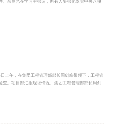
件。余良光在学习中强调，所有人要强化落实中央八项
3日上午，在集团工程管理部部长周剑峰带领下，工程管
项检查。项目部汇报现场情况、集团工程管理部部长周剑