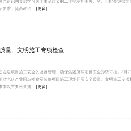
良光组织融资部学习关于廉洁过节的工作提示和中央、省、市纪委通报文
要求，提高政治...
[更多]
质量、文明施工专项检查
团在建项目施工安全的监督管理，确保集团所属项目安全形势可控。8月2
组对光伏产业园3#楼食堂装修项目施工现场开展安全质量、文明施工专
本次主要检查施...
[更多]