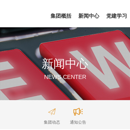
集团概括
新闻中心
党建学习
新闻中心
NEWS CENTER
集团动态
通知公告