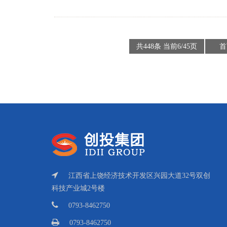
共448条 当前6/45页
首
江西省上饶经济技术开发区兴园大道32号双创
科技产业城2号楼
0793-8462750
0793-8462750