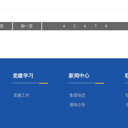
页
前一页
···
4
5
6
7
8
···
党建学习
新闻中心
党建工作
集团动态
通知公告