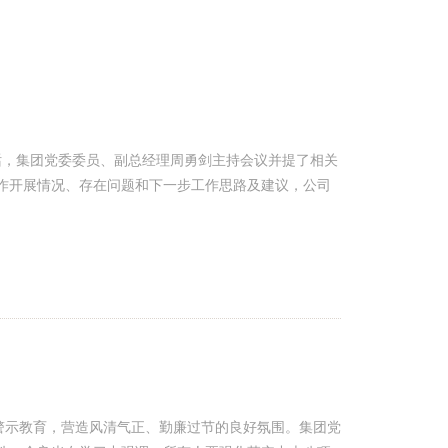
讲话，集团党委委员、副总经理周勇剑主持会议并提了相关
作开展情况、存在问题和下一步工作思路及建议，公司
强化警示教育，营造风清气正、勤廉过节的良好氛围。集团党