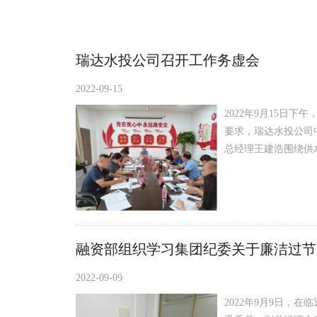
瑞达水投公司召开工作务虚会
2022-09-15
2022年9月15
要求，瑞达水投公司
总经理王建浩围绕供水
融资部组织学习集团纪委关于廉洁过节
2022-09-09
2022年9月9日，