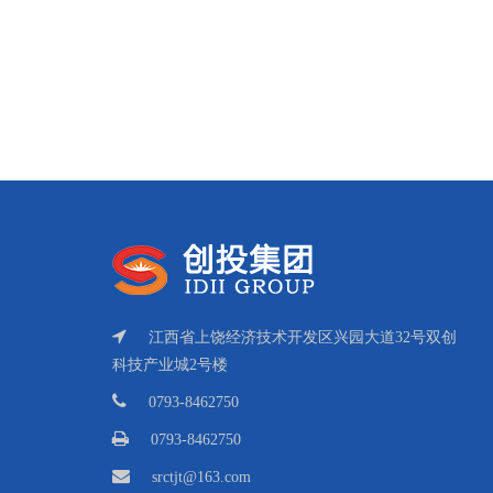
江西省上饶经济技术开发区兴园大道32号双创
科技产业城2号楼
0793-8462750
0793-8462750
srctjt@163.com