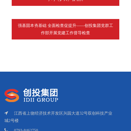
强基固本夯基础 全面检查促提升——创投集团党群工
作部开展党建工作督导检查
江西省上饶经济技术开发区兴园大道32号双创科技产业
城2号楼
0793-8462750