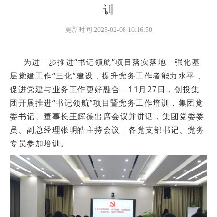
训
更新时间:2025-02-08 10:16:50
为进一步推进“书记领航”项目落实落地，强化基
层党建工作“三化”建设，提升党务工作者能力水平，
促进党建与业务工作更好融合，11月27日，创投集
团开展推进“书记领航”项目暨党务工作培训，集团党
委书记、董事长王辉德出席会议并讲话，集团党委委
员、副总经理张明皓主持会议，各党支部书记、党务
专员参加培训。